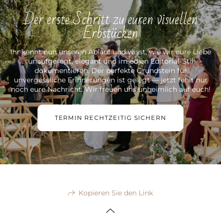
Der erste Schritt zu euren visuellen
Erbstücken
Ihr kennt nun unseren Ablauf und wisst, wie wir eure Liebe
unaufgeregt, elegant und im edlen Editorial-Stil
dokumentieren. Der perfekte Grundstein für
unvergessliche Erinnerungen ist gelegt — jetzt fehlt nur
noch eure Nachricht. Wir freuen uns unheimlich auf euch!
TERMIN RECHTZEITIG SICHERN
Kopieren Sie den Link